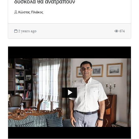
δύσκολα θα ανατραπούν
Κώστας Πλιάκος
2 years ago
674