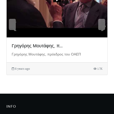
❮
❯
Γρηγόρης Μουτάφης, π...
Γρηγόρης Μουτάφης, πρόεδρος του ΟΑΕΠ
8 years ago
1.7K
INFO