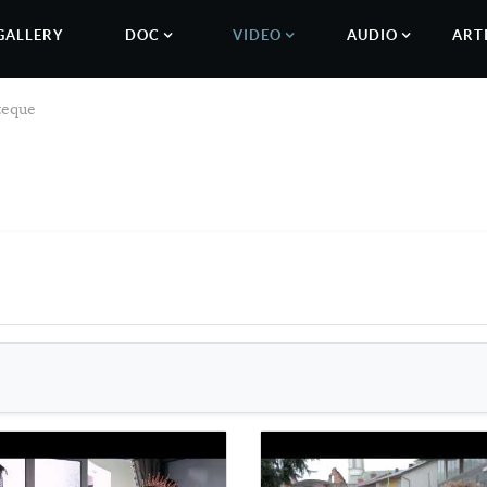
GALLERY
DOC
VIDEO
AUDIO
ART
teque