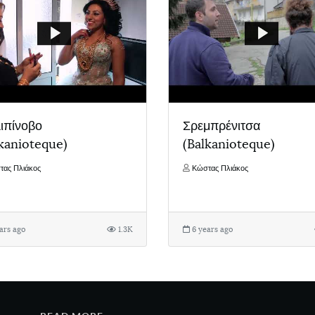
ιπίνοβο
Σρεμπρένιτσα
kanioteque)
(Balkanioteque)
τας Πλιάκος
Κώστας Πλιάκος
ars ago
1.3K
6 years ago