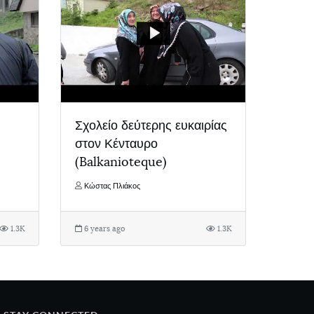
Σχολείο δεύτερης ευκαιρίας
στον Κένταυρο
(Balkanioteque)
Κώστας Πλιάκος
1.3K
6 years ago
1.3K