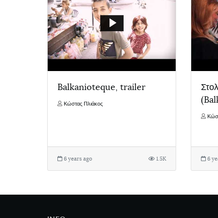
Balkanioteque, trailer
Στολ
(Bal
Κώστας Πλιάκος
Κώσ
6 years ago
1.5K
6 ye