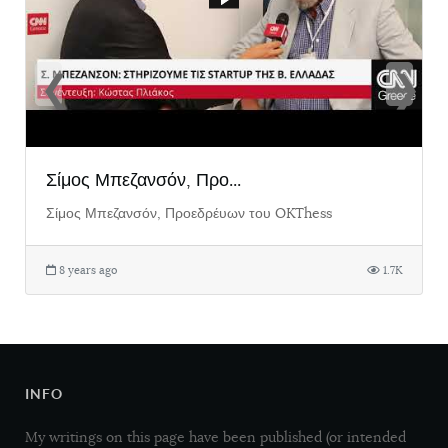
❮
❯
Σίμος Μπεζανσόν, Προ...
Σίμος Μπεζανσόν, Προεδρέυων του OKThess
8 years ago
1.7K
INFO
My writings on this page have been published (or intended