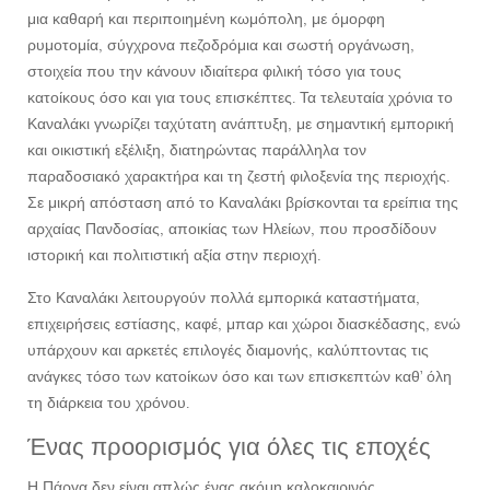
μια καθαρή και περιποιημένη κωμόπολη, με όμορφη
ρυμοτομία, σύγχρονα πεζοδρόμια και σωστή οργάνωση,
στοιχεία που την κάνουν ιδιαίτερα φιλική τόσο για τους
κατοίκους όσο και για τους επισκέπτες. Τα τελευταία χρόνια το
Καναλάκι γνωρίζει ταχύτατη ανάπτυξη, με σημαντική εμπορική
και οικιστική εξέλιξη, διατηρώντας παράλληλα τον
παραδοσιακό χαρακτήρα και τη ζεστή φιλοξενία της περιοχής.
Σε μικρή απόσταση από το Καναλάκι βρίσκονται τα ερείπια της
αρχαίας Πανδοσίας, αποικίας των Ηλείων, που προσδίδουν
ιστορική και πολιτιστική αξία στην περιοχή.
Στο Καναλάκι λειτουργούν πολλά εμπορικά καταστήματα,
επιχειρήσεις εστίασης, καφέ, μπαρ και χώροι διασκέδασης, ενώ
υπάρχουν και αρκετές επιλογές διαμονής, καλύπτοντας τις
ανάγκες τόσο των κατοίκων όσο και των επισκεπτών καθ’ όλη
τη διάρκεια του χρόνου.
Ένας προορισμός για όλες τις εποχές
Η Πάργα δεν είναι απλώς ένας ακόμη καλοκαιρινός