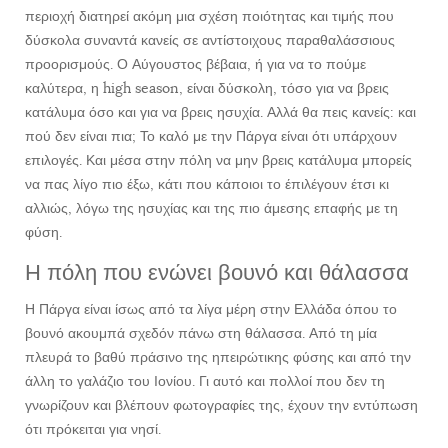
περιοχή διατηρεί ακόμη μια σχέση ποιότητας και τιμής που
δύσκολα συναντά κανείς σε αντίστοιχους παραθαλάσσιους
προορισμούς. Ο Αύγουστος βέβαια, ή για να το πούμε
καλύτερα, η high season, είναι δύσκολη, τόσο για να βρεις
κατάλυμα όσο και για να βρεις ησυχία. Αλλά θα πεις κανείς: και
πού δεν είναι πια; Το καλό με την Πάργα είναι ότι υπάρχουν
επιλογές. Και μέσα στην πόλη να μην βρεις κατάλυμα μπορείς
να πας λίγο πιο έξω, κάτι που κάποιοι το έπιλέγουν έτσι κι
αλλιώς, λόγω της ησυχίας και της πιο άμεσης επαφής με τη
φύση.
Η πόλη που ενώνει βουνό και θάλασσα
Η Πάργα είναι ίσως από τα λίγα μέρη στην Ελλάδα όπου το
βουνό ακουμπά σχεδόν πάνω στη θάλασσα. Από τη μία
πλευρά το βαθύ πράσινο της ηπειρώτικης φύσης και από την
άλλη το γαλάζιο του Ιονίου. Γι αυτό και πολλοί που δεν τη
γνωρίζουν και βλέπουν φωτογραφίες της, έχουν την εντύπωση
ότι πρόκειται για νησί.