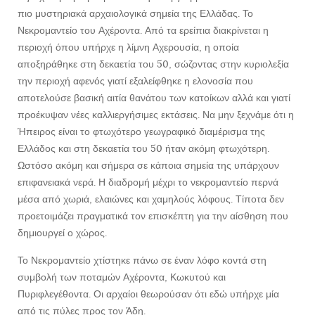
πιο μυστηριακά αρχαιολογικά σημεία της Ελλάδας. Το
Νεκρομαντείο του Αχέροντα. Από τα ερείπια διακρίνεται η
περιοχή όπου υπήρχε η λίμνη Αχερουσία, η οποία
αποξηράθηκε στη δεκαετία του 50, σώζοντας στην κυριολεξία
την περιοχή αφενός γιατί εξαλείφθηκε η ελονοσία που
αποτελούσε βασική αιτία θανάτου των κατοίκων αλλά και γιατί
προέκυψαν νέες καλλιεργήσιμες εκτάσεις. Να μην ξεχνάμε ότι η
Ήπειρος είναι το φτωχότερο γεωγραφικό διαμέρισμα της
Ελλάδος και στη δεκαετία του 50 ήταν ακόμη φτωχότερη.
Ωστόσο ακόμη και σήμερα σε κάποια σημεία της υπάρχουν
επιφανειακά νερά. Η διαδρομή μέχρι το νεκρομαντείο περνά
μέσα από χωριά, ελαιώνες και χαμηλούς λόφους. Τίποτα δεν
προετοιμάζει πραγματικά τον επισκέπτη για την αίσθηση που
δημιουργεί ο χώρος.
Το Νεκρομαντείο χτίστηκε πάνω σε έναν λόφο κοντά στη
συμβολή των ποταμών Αχέροντα, Κωκυτού και
Πυριφλεγέθοντα. Οι αρχαίοι θεωρούσαν ότι εδώ υπήρχε μία
από τις πύλες προς τον Άδη.