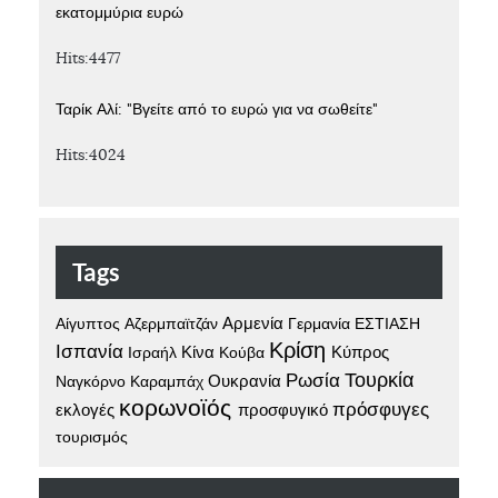
εκατομμύρια ευρώ
Hits:4477
Ταρίκ Αλί: "Βγείτε από το ευρώ για να σωθείτε"
Hits:4024
Tags
Αίγυπτος
Αρμενία
Γερμανία
Αζερμπαϊτζάν
ΕΣΤΙΑΣΗ
Κρίση
Ισπανία
Κίνα
Κούβα
Κύπρος
Ισραήλ
Τουρκία
Ρωσία
Ναγκόρνο Καραμπάχ
Ουκρανία
κορωνοϊός
πρόσφυγες
προσφυγικό
εκλογές
τουρισμός