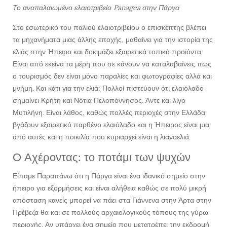
Το αναπαλαιωμένο ελαιοτριβείο Panagea στην Πάργα
Στο εσωτερικό του παλιού ελαιοτριβείου ο επισκέπτης βλέπει
τα μηχανήματα μιας άλλης εποχής, μαθαίνει για την ιστορία της
ελιάς στην Ήπειρο και δοκιμάζει εξαιρετικά τοπικά προϊόντα.
Είναι από εκείνα τα μέρη που σε κάνουν να καταλαβαίνεις πως
ο τουρισμός δεν είναι μόνο παραλίες και φωτογραφίες αλλά και
μνήμη. Και κάτι για την ελιά: Πολλοί πιστεύουν ότι ελαιόλαδο
σημαίνει Κρήτη και Νότια Πελοπόννησος. Άντε και λίγο
Μυτιλήνη. Είναι λάθος, καθώς πολλές περιοχές στην Ελλάδα
βγάζουν εξαιρετικό παρθένο ελαιόλαδο και η Ήπειρος είναι μια
από αυτές και η ποικιλία που κυριαρχεί είναι η λιανοελιά.
Ο Αχέροντας: το ποτάμι των ψυχών
Είπαμε Παραπάνω ότι η Πάργα είναι ένα ιδανικό σημείο στην
ήπειρο για εξορμήσεις και είναι αλήθεια καθώς σε πολύ μικρή
απόσταση κανείς μπορεί να πάει στα Γιάννενα στην Άρτα στην
Πρέβεζα θα και σε πολλούς αρχαιολογικούς τόπους της γύρω
περιοχής. Αν υπάρχει ένα σημείο που μετατρέπει την εκδρομή