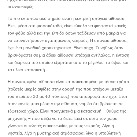
οι ανασκαφές
Το πιο εντυπωσιακό σημείο είναι η κεντρική υπόγεια αίθουσα.
Εκεί, μέσα στο μισοσκόταδο, είναι εύκολο να φανταστεί κανείς
τον φόβο αλλά και την ελπίδα όσων ταξίδευαν από μακριά για
να «συναντήσουν» αγαπημένους νεκρούς. Η υπόγεια αίθουσα,
έχει ένα μοναδικό χαρακτηριστικό. Είναι άηχη. Συνήθως όταν
βρισκόμαστε σε μια άδεια αίθουσα υπάρχει αντίλαλος, η ένταση
και διάρκεια του οποίου εξαρτάται από το μέγεθος, το ύψος και
τα υλικά κατασκευή.
Η συγκεκριμένη αίθουσα είναι κατασκευασμένη με τέτοια τρόπο
(τοξοτές μικρές αψίδες στην οροφή της που απέχουν μεταξύ
του περίπου 30 με 40 πόντους) που απορροφά τον ήχο. Έτσι
όταν κανείς μπει μέσα στην αίθουσα, νομίζει ότι βρίσκεται σε
εξωτερικό χώρο. Είναι πραγματικά μια κατασκευή – θαύμα της
μηχανικής – που αξίζει να το δείτε. Εκεί σε αυτό τον χώρο,
γίνονται οι τελετές επικοινωνίας με τους νεκρούς. Λίγο η
νηστεία, λίγο η μυστηριακή ατμόσφαιρα, λίγο η υποβλητική