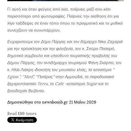
Γι’ αυτό και όταν φεύγεις από εκεί, παίρνεις μαζί σου κάτι
περισσότερο από φωτογραφίες. Παίρνεις την αίσθηση ότι για
λίγο ταξίδεψες σε έναν τόπο όπου το πραγματικό και το μυθικό
συνεχίζουν να συνυπάρχουν.
Ευχαριστούμε τον Δήμο Πάργας και τον δήμαρχο Νίκο Ζαχαριά
για την πρόσκληση και την φιλοξενία, τον κ. Σπύρο Πιτσαρό,
δημοτικό σύμβουλο και υπεύθυνο τουριστικής προβολής του
Δήμου Πάργας, τον αντιδήμαρχο τουρισμού Φάνη Σκάρπο, τον
κ. Ηλία Λιάκρη ιδιοκτήτη του μουσείου ελιάς, τα εστιατόρια “
Egion ”, “Med”, “Πατέρας” στην Αμμουδιά, το παραδοσιακό
ζαχαροπλαστείο Terra, το Cafe -εστιατόριο Sugar και το
ξενοδοχείο Βυζάντιο.
Δημοσιεύθηκε στο newsbomb.gr 21 Μαΐου 2026
Read
130
times