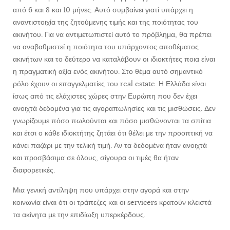
από 6 και 8 και 10 μήνες. Αυτό συμβαίνει γιατί υπάρχει η
αναντιστοιχία της ζητούμενης τιμής και της ποιότητας του
ακινήτου. Για να αντιμετωπιστεί αυτό το πρόβλημα, θα πρέπει
να αναβαθμιστεί η ποιότητα του υπάρχοντος αποθέματος
ακινήτων και το δεύτερο να καταλάβουν οι ιδιοκτήτες ποια είναι
η πραγματική αξία ενός ακινήτου. Στο θέμα αυτό σημαντικό
ρόλο έχουν οι επαγγελματίες του real estate. Η Ελλάδα είναι
ίσως από τις ελάχιστες χώρες στην Ευρώπη που δεν έχει
ανοιχτά δεδομένα για τις αγοραπωλησίες και τις μισθώσεις. Δεν
γνωρίζουμε πόσο πωλούνται και πόσο μισθώνονται τα σπίτια
και έτσι ο κάθε ιδιοκτήτης ζητάει ότι θέλει με την προοπτική να
κάνει παζάρι με την τελική τιμή. Αν τα δεδομένα ήταν ανοιχτά
και προσβάσιμα σε όλους, σίγουρα οι τιμές θα ήταν
διαφορετικές.
Μια γενική αντίληψη που υπάρχει στην αγορά και στην
κοινωνία είναι ότι οι τράπεζες και οι servicers κρατούν κλειστά
τα ακίνητα με την επιδίωξη υπερκέρδους.