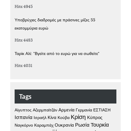
Hits:4945
Υποβρύχιες διαδρομές με πράσινες μίζες 55
εκατομμύρια ευρώ
Hits:4483
Ταρίκ Αλί: "Βγείτε από το ευρώ για να σωθείτε"
Hits:4031
Tags
Αίγυπτος
Αρμενία
Γερμανία
Αζερμπαϊτζάν
ΕΣΤΙΑΣΗ
Κρίση
Ισπανία
Κίνα
Κούβα
Κύπρος
Ισραήλ
Τουρκία
Ρωσία
Ναγκόρνο Καραμπάχ
Ουκρανία