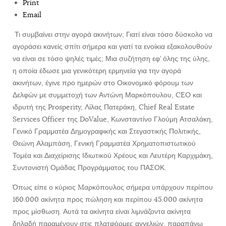
Print
Email
Τι συμβαίνει στην αγορά ακινήτων; Γιατί είναι τόσο δύσκολο να
αγοράσει κανείς σπίτι σήμερα και γιατί τα ενοίκια εξακολουθούν
να είναι σε τόσο ψηλές τιμές; Μια συζήτηση εφ’ όλης της ύλης,
η οποία έδωσε μια γενικότερη ερμηνεία για την αγορά
ακινήτων, έγινε προ ημερών στο Οικονομικό φόρουμ των
Δελφών με συμμετοχή των Αντώνη Μαρκόπουλου, CEO και
ιδρυτή της Prosperity, Λίλας Πατεράκη, Chief Real Estate
Services Officer της DoValue, Κωνσταντίνο Γλούμη Ατσαλάκη,
Γενικό Γραμματέα Δημογραφικής και Στεγαστικής Πολιτικής,
Θεώνη Αλαμπάση, Γενική Γραμματέα Χρηματοπιστωτικού
Τομέα και Διαχείρισης Ιδιωτικού Χρέους και Λευτέρη Καρχιμάκη,
Συντονιστή Ομάδας Προγράμματος του ΠΑΣΟΚ.
Όπως είπε ο κύριος Mαρκόπουλος σήμερα υπάρχουν περίπου
160.000 ακίνητα προς πώληση και περίπου 45.000 ακίνητα
προς μίσθωση. Αυτά τα ακίνητα είναι λιμνάζοντα ακίνητα
δηλαδή παραμένουν στις πλατφόρμες αγγελιών, παραπάνω