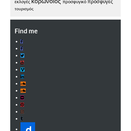
κορωνοϊός
πρόσφυγες
προσφυγικό
εκλογές
τουρισμός
Find me