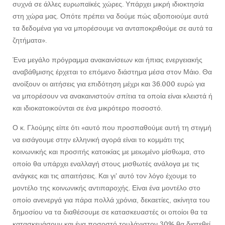
συχνά σε άλλες ευρωπαϊκές χώρες. Υπάρχει μικρή ιδιοκτησία
στη χώρα μας. Οπότε πρέπει να δούμε πώς αξιοποιούμε αυτά
τα δεδομένα για να μπορέσουμε να ανταποκριθούμε σε αυτά τα
ζητήματα».
Ένα μεγάλο πρόγραμμα ανακαινίσεων και ήπιας ενεργειακής
αναβάθμισης έρχεται το επόμενο διάστημα μέσα στον Μάιο. Θα
ανοίξουν οι αιτήσεις για επιδότηση μέχρι και 36.000 ευρώ για
να μπορέσουν να ανακαινιστούν σπίτια τα οποία είναι κλειστά ή
και ιδιοκατοικούνται σε ένα μικρότερο ποσοστό.
Ο κ. Γλούμης είπε ότι «αυτό που προσπαθούμε αυτή τη στιγμή
να εισάγουμε στην ελληνική αγορά είναι το κομμάτι της
κοινωνικής και προσιτής κατοικίας με μειωμένο μίσθωμα, στο
οποίο θα υπάρχει εναλλαγή στους μισθωτές ανάλογα με τις
ανάγκες και τις απαιτήσεις. Και γι' αυτό τον λόγο έχουμε το
μοντέλο της κοινωνικής αντιπαροχής. Είναι ένα μοντέλο στο
οποίο ανενεργά για πάρα πολλά χρόνια, δεκαετίες, ακίνητα του
δημοσίου να τα διαθέσουμε σε κατασκευαστές οι οποίοι θα τα
κατασκευάσουν και ένα ποσοστό τουλάχιστον 30% θα διατεθεί