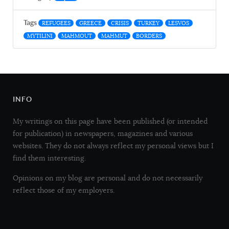
Tags
REFUGEES
GREECE
CRISIS
TURKEY
LESVOS
MYTILINI
MAHMOUT
MAHMUT
BORDERS
INFO
My writings on this page have been published (or intended
for publication) in newspapers, magazines and various
websites. They do not always reflect my personal views but I
find them interesting.
Opinions on my blog are personal and do not necessarily
reflect those of my employers.