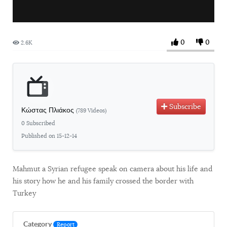
0
0
2.6K
Subscribe
Κώστας Πλιάκος
(789 Videos)
0 Subscribed
Published on 15-12-14
Mahmut a Syrian refugee speak on camera about his life and
his story how he and his family crossed the border with
Turkey
Category
Report