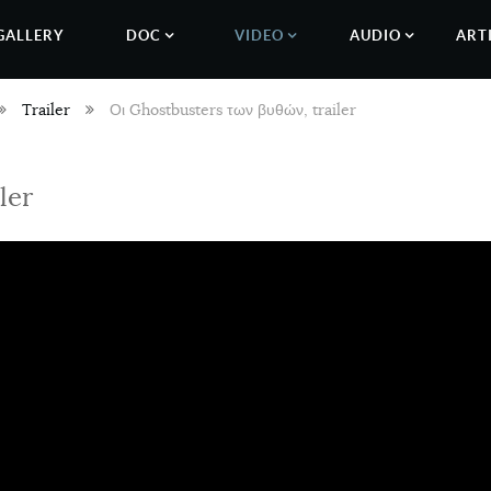
GALLERY
DOC
VIDEO
AUDIO
ART
Trailer
Οι Ghostbusters των βυθών, trailer
ler