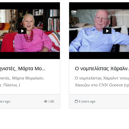
νιστές, Μάρτα Μο...
Ο νομπελίστας Χάραλν..
ιστές, Μάρτα Μορελεόν,
Ο νομπελίστας Χάραλντ τσου
r, Πιλότος 1
Χάουζεν στο CNN Greece (τρ
ars ago
1.6K
8 years ago