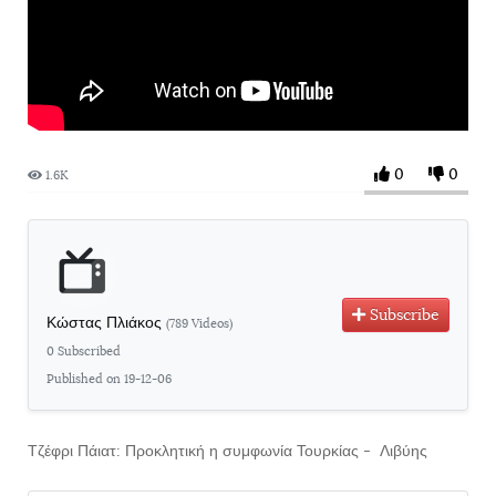
0
0
1.6K
Subscribe
Κώστας Πλιάκος
(789 Videos)
0 Subscribed
Published on 19-12-06
Τζέφρι Πάιατ: Προκλητική η συμφωνία Τουρκίας - Λιβύης