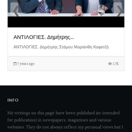
❮
❯
ΑΝΤΙΛΟΓΙΕΣ. Δημήτρης...
ΑΝΤΙΛΟΓΙΕΣ. Δημήτρης Στάμου Μαριάνθη Καφετζή
7 years ago
1.7K
INFO
My writings on this page have been published (or intended
for publication) in newspapers, magazines and various
websites. They do not always reflect my personal views but I