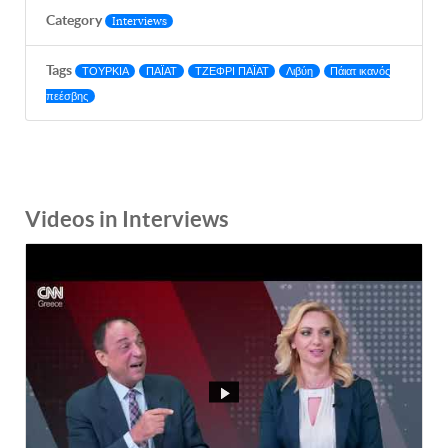
Category
Interviews
Tags
ΤΟΥΡΚΙΑ
ΠΑΪΑΤ
ΤΖΕΦΡΙ ΠΑΪΑΤ
Λιβύη
Πάιατ ικανός
πεέσβης
Videos in Interviews