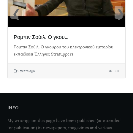
❮
❯
Ρομπιν Σούιλ. Ο γκου...
Ρομπιν Σούιλ. Ο γκουρού του ηλεκτρονικού εμπορίου
εκπαιδεύει Έλληνες Stratuppers
9 years ago
1.8K
INFO
My writings on this page have been published (or intended
for publication) in newspapers, magazines and various