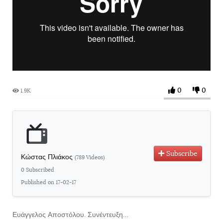
0
0
1.9K
Subscribe
Κώστας Πλιάκος
(789 Videos)
0 Subscribed
Published on 17-02-17
Ευάγγελος Αποστόλου. Συνέντευξη…